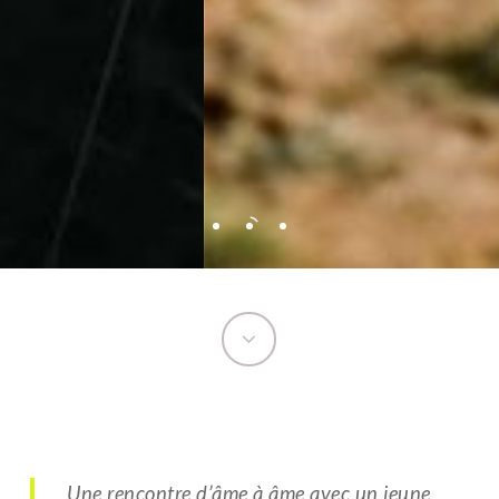
Navigate
to
the
Une rencontre d’âme à âme avec un jeune