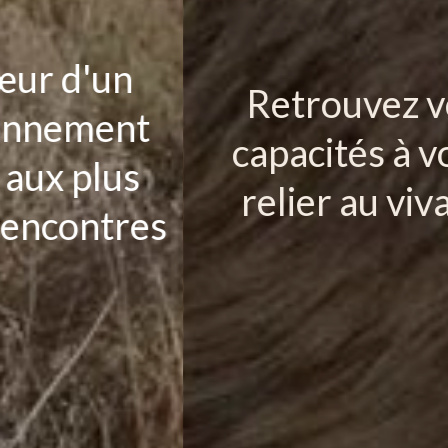
Retrouvez vos
t
capacités à vous
v
relier au vivant
es